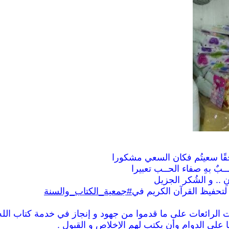
قًا سعيتُم فكان السعي مشكورا
ـبٌ بهِ صفاء الحــب تعبيرا
ِ .. و الشُكر الجزيل
لتحفيظ القرآن الكريم في
‫#‏
جمعية_الكتاب_والسنة‬
مات الرائعات على ما قدموا من جهود و إنجاز في خدمة كتاب ال
 على الدوام وأن يكتب لهم الإخلاص و القبول .