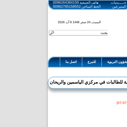
خـــــدمات
هاتف الجمعية 0096264384159
المتبرعين
الخط الساخن 00962785158552
السبت, 24 صفر 1448
8 آب 2026
ؤون التربوية
للتبرع
اتصل بنا