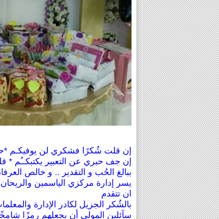
إن قلت شُكرًا فشكري لن يوفيكـم *ح
إن جف حبري عن التعبير يكتبكــُم * قلـ
ببالغ الحُب و التقدير .. و خالص العرفان
يسر إدارة مركزي الياسمين والريحان 
ان تتقدم
بالشُكر الجزيل لكادر الإدارة والمعل
سآئلين المولى أن يجعلهم رمزًا شامخًا