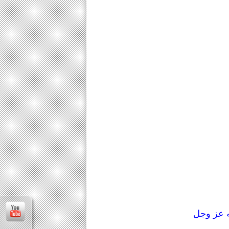
له عز وجل